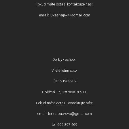
Pokud máte dotaz, kontaktujte nás:
email: lukashajek4@gmail.com
Derby - eshop:
V létě letím s.r.o.
IČO: 21963282
Oběžná 17, Ostrava 709 00
Pokud máte dotaz, kontaktujte nás:
email: terinabuckova@gmail.com
tel: 605 897 469