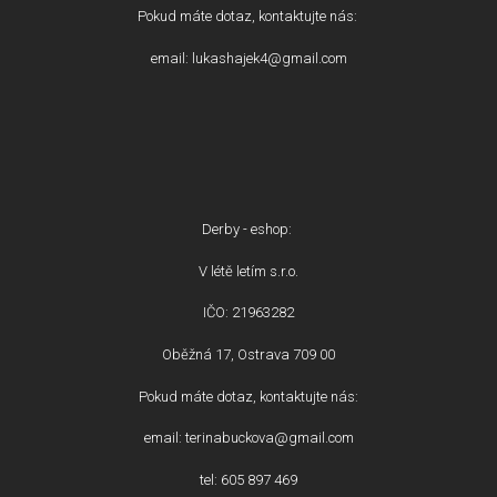
Pokud máte dotaz, kontaktujte nás:
email: lukashajek4@gmail.com
Derby - eshop:
V létě letím s.r.o.
IČO: 21963282
Oběžná 17, Ostrava 709 00
Pokud máte dotaz, kontaktujte nás:
email: terinabuckova@gmail.com
tel: 605 897 469