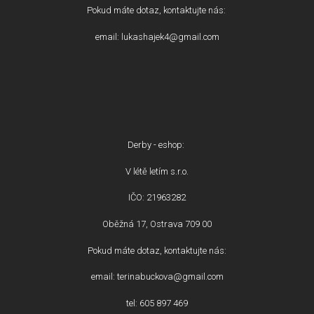
Pokud máte dotaz, kontaktujte nás:
email: lukashajek4@gmail.com
Derby - eshop:
V létě letím s.r.o.
IČO: 21963282
Oběžná 17, Ostrava 709 00
Pokud máte dotaz, kontaktujte nás:
email: terinabuckova@gmail.com
tel: 605 897 469