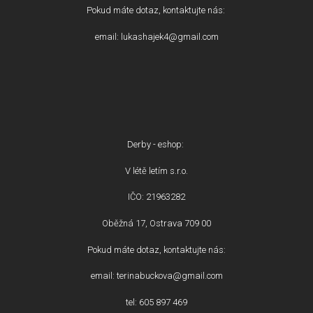
Pokud máte dotaz, kontaktujte nás:
email: lukashajek4@gmail.com
Derby - eshop:
V létě letím s.r.o.
IČO: 21963282
Oběžná 17, Ostrava 709 00
Pokud máte dotaz, kontaktujte nás:
email: terinabuckova@gmail.com
tel: 605 897 469