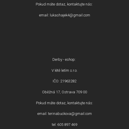
Pokud máte dotaz, kontaktujte nás:
email: lukashajek4@gmail.com
Derby - eshop:
V létě letím s.r.o.
IČO: 21963282
Oběžná 17, Ostrava 709 00
Pokud máte dotaz, kontaktujte nás:
email: terinabuckova@gmail.com
tel: 605 897 469