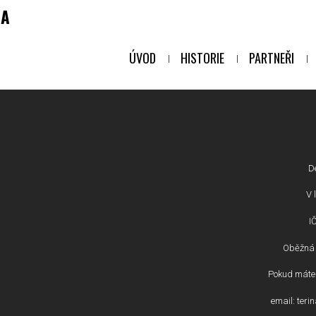
NA
ÚVOD
HISTORIE
PARTNEŘI
D
V l
I
Oběžná 
Pokud máte 
email: ter