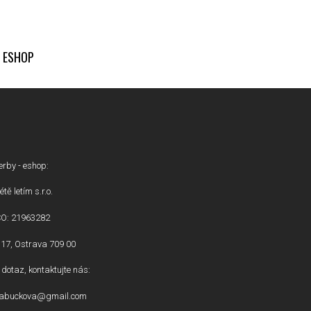
ESHOP
erby - eshop:
étě letím s.r.o.
ČO: 21963282
17, Ostrava 709 00
dotaz, kontaktujte nás:
inabuckova@gmail.com