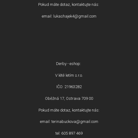
Pokud máte dotaz, kontaktujte nás:
email: lukashajek4@gmail.com
Derby - eshop:
V létě letím s.r.o.
IČO: 21963282
Oběžná 17, Ostrava 709 00
Pokud máte dotaz, kontaktujte nás:
email: terinabuckova@gmail.com
tel: 605 897 469