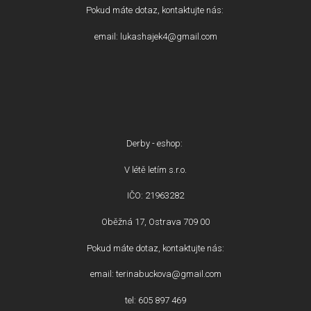
Pokud máte dotaz, kontaktujte nás:
email: lukashajek4@gmail.com
Derby - eshop:
V létě letím s.r.o.
IČO: 21963282
Oběžná 17, Ostrava 709 00
Pokud máte dotaz, kontaktujte nás:
email: terinabuckova@gmail.com
tel: 605 897 469