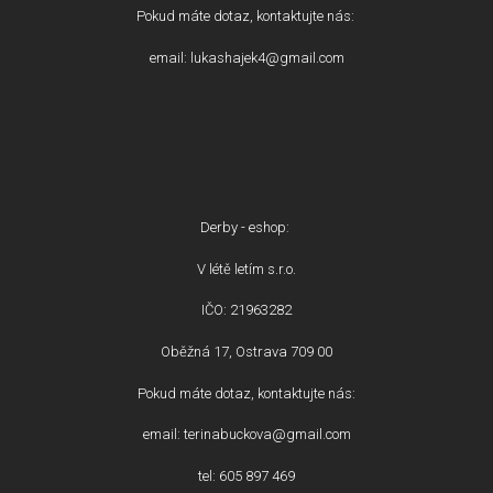
Pokud máte dotaz, kontaktujte nás:
email: lukashajek4@gmail.com
Derby - eshop:
V létě letím s.r.o.
IČO: 21963282
Oběžná 17, Ostrava 709 00
Pokud máte dotaz, kontaktujte nás:
email: terinabuckova@gmail.com
tel: 605 897 469