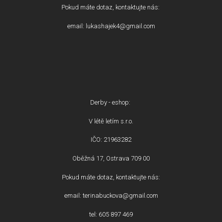
Pokud máte dotaz, kontaktujte nás:
email: lukashajek4@gmail.com
Derby - eshop:
V létě letím s.r.o.
IČO: 21963282
Oběžná 17, Ostrava 709 00
Pokud máte dotaz, kontaktujte nás:
email: terinabuckova@gmail.com
tel: 605 897 469