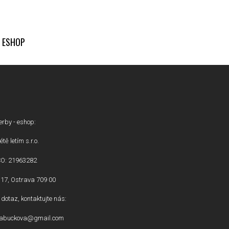
ESHOP
erby - eshop:
étě letím s.r.o.
ČO: 21963282
17, Ostrava 709 00
dotaz, kontaktujte nás:
inabuckova@gmail.com