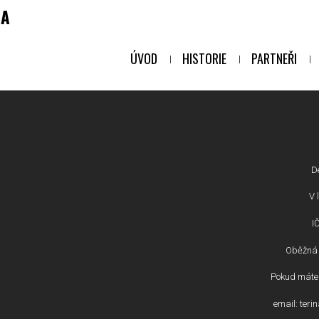
NA
ÚVOD
HISTORIE
PARTNEŘI
D
V l
I
Oběžná 
Pokud máte 
email: ter