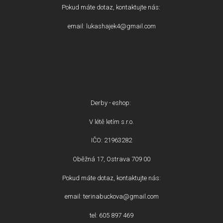
Pokud máte dotaz, kontaktujte nás:
email: lukashajek4@gmail.com
Derby - eshop:
V létě letím s.r.o.
IČO: 21963282
Oběžná 17, Ostrava 709 00
Pokud máte dotaz, kontaktujte nás:
email: terinabuckova@gmail.com
tel: 605 897 469