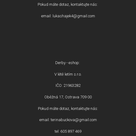
Pokud máte dotaz, kontaktujte nás:
email: lukashajek4@gmail.com
Derby - eshop:
V létě letím s.r.o.
IČO: 21963282
Oběžná 17, Ostrava 709 00
Pokud máte dotaz, kontaktujte nás:
email: terinabuckova@gmail.com
tel: 605 897 469