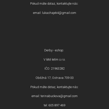
Pokud máte dotaz, kontaktujte nás:
email: lukashajek4@gmail.com
Derby - eshop:
V létě letím s.r.o.
IČO: 21963282
Oběžná 17, Ostrava 709 00
Pokud máte dotaz, kontaktujte nás:
email: terinabuckova@gmail.com
tel: 605 897 469