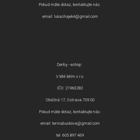
Pokud máte dotaz, kontaktujte nás:
email: lukashajek4@gmail.com
Derby - eshop:
V létě letím s.r.o.
IČO: 21963282
Oběžná 17, Ostrava 709 00
Pokud máte dotaz, kontaktujte nás:
email: terinabuckova@gmail.com
tel: 605 897 469