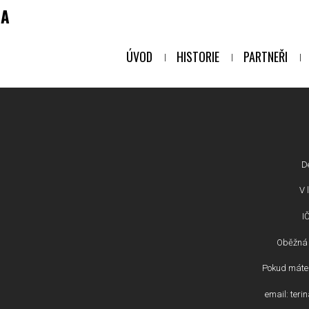
NA
ÚVOD
HISTORIE
PARTNEŘI
D
V l
I
Oběžná 
Pokud máte 
email: ter