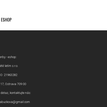
ESHOP
erby - eshop:
étě letím s.r.o.
ČO: 21963282
17, Ostrava 709 00
dotaz, kontaktujte nás:
inabuckova@gmail.com