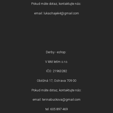
Pokud máte dotaz, kontaktujte nás:
email: lukashajek4@gmail.com
Derby - eshop:
V létě letím s.r.o.
IČO: 21963282
Oběžná 17, Ostrava 709 00
Pokud máte dotaz, kontaktujte nás:
email: terinabuckova@gmail.com
tel: 605 897 469