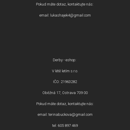
Pokud máte dotaz, kontaktujte nás:
email: lukashajek4@gmail.com
Derby - eshop:
V létě letím s.r.o.
IČO: 21963282
Oběžná 17, Ostrava 709 00
Pokud máte dotaz, kontaktujte nás:
email: terinabuckova@gmail.com
tel: 605 897 469