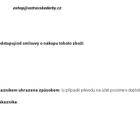
resa:
eshop@ostravskederby.cz
odstupujiod smlouvy o nákupu tohoto zboží
:
ákazníkem uhrazena způsobem:
(v případě převodu na účet prosíme o doplněn
ákazníka: