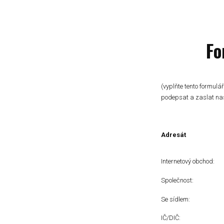
Fo
(vyplňte tento formulář
podepsat a zaslat nas
Adresát
Internetový obc
Společno
Se sídl
IČ/DI