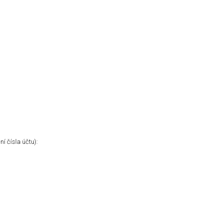
í čísla účtu):