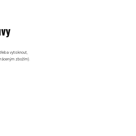
uvy
třeba vytisknout,
 vráceným zbožím).