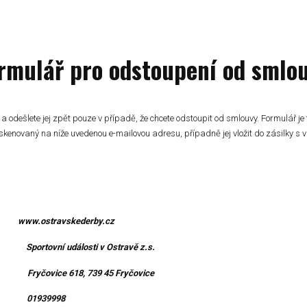
rmulář pro odstoupení od smlo
 a odešlete jej zpět pouze v případě, že chcete odstoupit od smlouvy. Formulář je 
kenovaný na níže uvedenou e-mailovou adresu, případně jej vložit do zásilky s
hod:
www.ostravskederby.cz
st:
Sportovní události v Ostravě z.s.
em:
Fryčovice 618, 739 45 Fryčovice
Č:
01939998