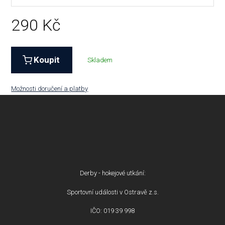
290
Kč
Koupit
Skladem
Možnosti doručení a platby
Derby - hokejové utkání:
Sportovní události v Ostravě z.s.
IČO: 019 39 998