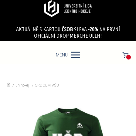
AKTUÁLNĚ S KARTOU
ČSOB
SLEVA
-20%
NA PRVNÍ
OFICIÁLNÍ DROP MERCHE ULLH!
MENU
0
/
unihokej-
/
SRDCEM VŠB