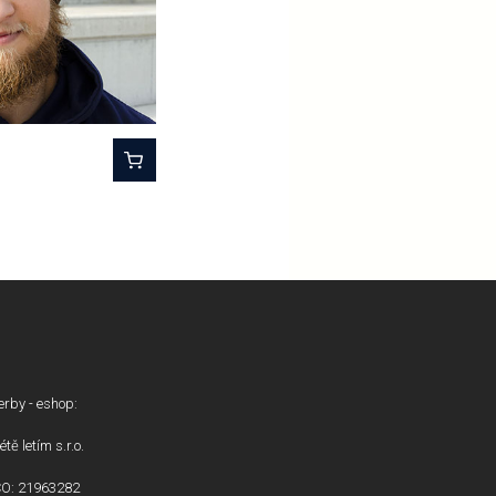
erby - eshop:
étě letím s.r.o.
ČO: 21963282