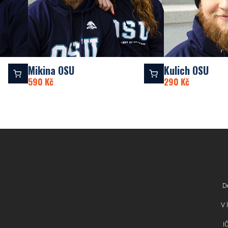
Mikina OSU
Kulich OSU
590
Kč
290
Kč
D
V l
I