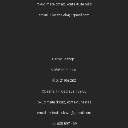
Pokud máte dotaz, kontaktujte nás:
email: lukashajek4@gmail.com
Derby - eshop:
V létě letím s.r.o.
IČO: 21963282
Oběžná 17, Ostrava 709 00
Pokud máte dotaz, kontaktujte nás:
email: terinabuckova@gmail.com
tel: 605 897 469