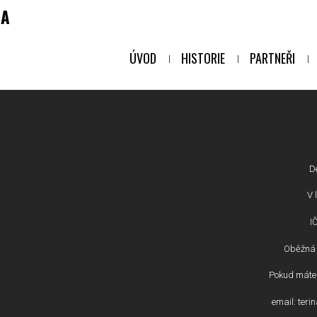
NA
ÚVOD
HISTORIE
PARTNEŘI
D
V l
I
Oběžná 
Pokud máte 
email: ter