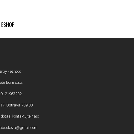
ESHOP
erby - eshop:
étě letím s.r.o.
ČO: 21963282
17, Ostrava 709 00
dotaz, kontaktujte nás:
inabuckova@gmail.com