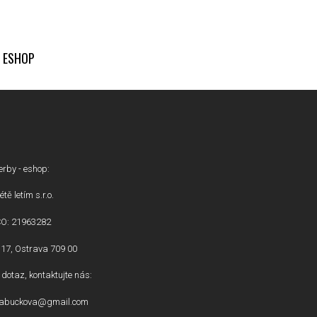
ESHOP
erby - eshop:
étě letím s.r.o.
ČO: 21963282
17, Ostrava 709 00
dotaz, kontaktujte nás:
inabuckova@gmail.com