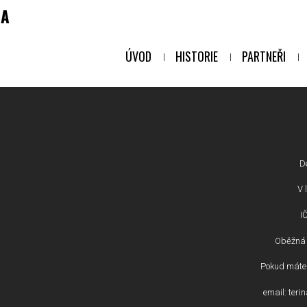
NA
ÚVOD
HISTORIE
PARTNEŘI
D
V l
I
Oběžná 
Pokud máte 
email: ter