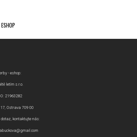
ESHOP
erby - eshop:
étě letím s.r.o.
ČO: 21963282
17, Ostrava 709 00
dotaz, kontaktujte nás:
inabuckova@gmail.com