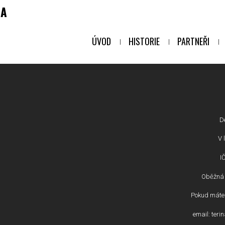
NA
ÚVOD
HISTORIE
PARTNEŘI
D
V l
I
Oběžná 
Pokud máte 
email: ter