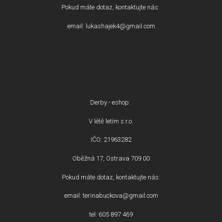
Pokud máte dotaz, kontaktujte nás:
email: lukashajek4@gmail.com
Derby - eshop:
V létě letím s.r.o.
IČO: 21963282
Oběžná 17, Ostrava 709 00
Pokud máte dotaz, kontaktujte nás:
email: terinabuckova@gmail.com
tel: 605 897 469