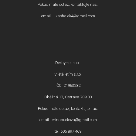
Pokud máte dotaz, kontaktujte nás:
email: lukashajek4@gmail.com
Derby - eshop:
V létě letím s.r.o.
IČO: 21963282
Oběžná 17, Ostrava 709 00
Pokud máte dotaz, kontaktujte nás:
email: terinabuckova@gmail.com
tel: 605 897 469