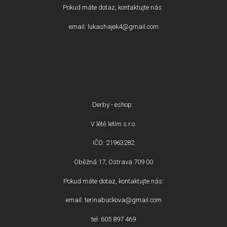
Pokud máte dotaz, kontaktujte nás:
email: lukashajek4@gmail.com
Derby - eshop:
V létě letím s.r.o.
IČO: 21963282
Oběžná 17, Ostrava 709 00
Pokud máte dotaz, kontaktujte nás:
email: terinabuckova@gmail.com
tel: 605 897 469