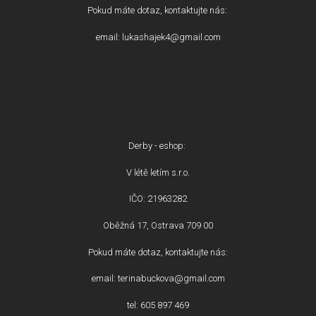
Pokud máte dotaz, kontaktujte nás:
email: lukashajek4@gmail.com
Derby - eshop:
V létě letím s.r.o.
IČO: 21963282
Oběžná 17, Ostrava 709 00
Pokud máte dotaz, kontaktujte nás:
email: terinabuckova@gmail.com
tel: 605 897 469