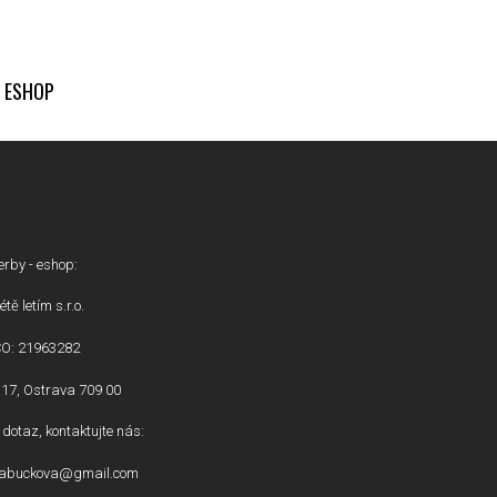
ESHOP
erby - eshop:
étě letím s.r.o.
ČO: 21963282
17, Ostrava 709 00
dotaz, kontaktujte nás:
inabuckova@gmail.com