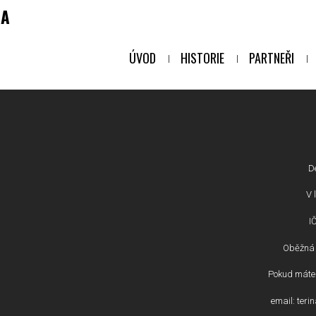
NA
ÚVOD
HISTORIE
PARTNEŘI
D
V l
I
Oběžná 
Pokud máte 
email: ter