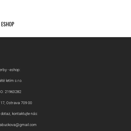
ESHOP
erby - eshop:
étě letím s.r.o.
ČO: 21963282
17, Ostrava 709 00
dotaz, kontaktujte nás:
inabuckova@gmail.com