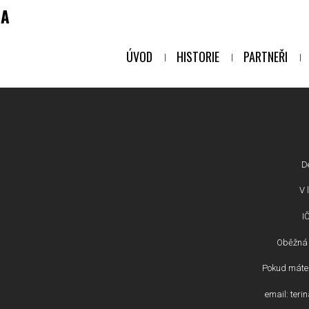
NA
ÚVOD
HISTORIE
PARTNEŘI
D
V l
I
Oběžná 
Pokud máte 
email: ter