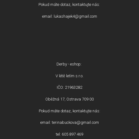
Pokud máte dotaz, kontaktujte nás:
email: lukashajek4@gmail.com
Derby - eshop:
V létě letím s.r.o.
IČO: 21963282
Oběžná 17, Ostrava 709 00
Pokud máte dotaz, kontaktujte nás:
email: terinabuckova@gmail.com
tel: 605 897 469