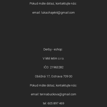
Pokud máte dotaz, kontaktujte nás:
email: lukashajek4@gmail.com
Derby - eshop:
V létě letím s.r.o.
IČO: 21963282
Oběžná 17, Ostrava 709 00
Pokud máte dotaz, kontaktujte nás:
email: terinabuckova@gmail.com
tel: 605 897 469