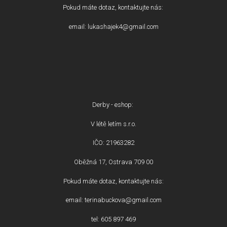
Pokud máte dotaz, kontaktujte nás:
email: lukashajek4@gmail.com
Derby - eshop:
V létě letím s.r.o.
IČO: 21963282
Oběžná 17, Ostrava 709 00
Pokud máte dotaz, kontaktujte nás:
email: terinabuckova@gmail.com
tel: 605 897 469