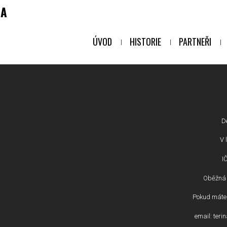
NA
ÚVOD
HISTORIE
PARTNEŘI
D
V l
I
Oběžná 
Pokud máte 
email: ter