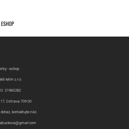
ESHOP
erby - eshop:
étě letím s.r.o.
ČO: 21963282
17, Ostrava 709 00
dotaz, kontaktujte nás:
inabuckova@gmail.com