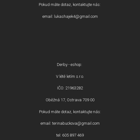
Pokud máte dotaz, kontaktujte nás:
email: lukashajek4@gmail.com
Derby - eshop:
V létě letím s.r.o.
IČO: 21963282
Oběžná 17, Ostrava 709 00
Pokud máte dotaz, kontaktujte nás:
email: terinabuckova@gmail.com
tel: 605 897 469