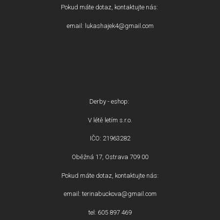
Pokud máte dotaz, kontaktujte nás:
email: lukashajek4@gmail.com
Derby - eshop:
V létě letím s.r.o.
IČO: 21963282
Oběžná 17, Ostrava 709 00
Pokud máte dotaz, kontaktujte nás:
email: terinabuckova@gmail.com
tel: 605 897 469