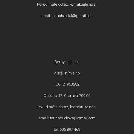
Pokud máte dotaz, kontaktujte nás:
email: lukashajek4@gmail.com
Derby - eshop:
V létě letím s.r.o.
IČO: 21963282
Oběžná 17, Ostrava 709 00
Pokud máte dotaz, kontaktujte nás:
email: terinabuckova@gmail.com
tel: 605 897 469