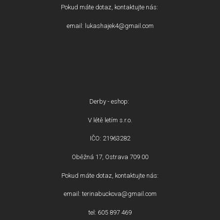
Pokud máte dotaz, kontaktujte nás:
email: lukashajek4@gmail.com
Derby - eshop:
V létě letím s.r.o.
IČO: 21963282
Oběžná 17, Ostrava 709 00
Pokud máte dotaz, kontaktujte nás:
email: terinabuckova@gmail.com
tel: 605 897 469