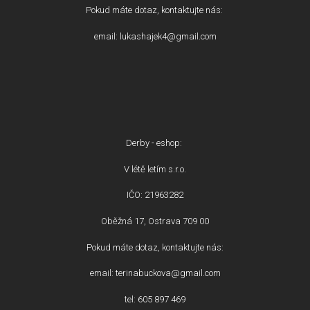
Pokud máte dotaz, kontaktujte nás:
email: lukashajek4@gmail.com
Derby - eshop:
V létě letím s.r.o.
IČO: 21963282
Oběžná 17, Ostrava 709 00
Pokud máte dotaz, kontaktujte nás:
email: terinabuckova@gmail.com
tel: 605 897 469