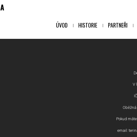
NA
ÚVOD
HISTORIE
PARTNEŘI
D
V l
I
Oběžná 
Pokud máte 
email: ter