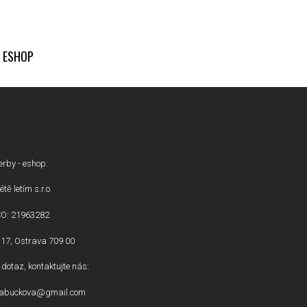
ESHOP
erby - eshop:
étě letím s.r.o.
ČO: 21963282
17, Ostrava 709 00
dotaz, kontaktujte nás:
inabuckova@gmail.com