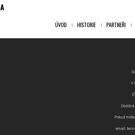
NA
ÚVOD
HISTORIE
PARTNEŘI
D
V l
I
Oběžná 
Pokud máte 
email: ter