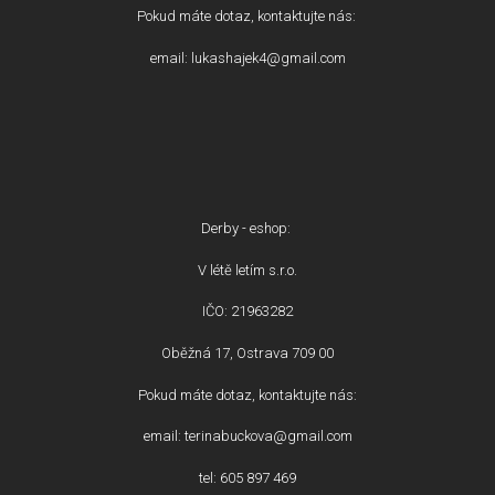
Pokud máte dotaz, kontaktujte nás:
email: lukashajek4@gmail.com
Derby - eshop:
V létě letím s.r.o.
IČO: 21963282
Oběžná 17, Ostrava 709 00
Pokud máte dotaz, kontaktujte nás:
email: terinabuckova@gmail.com
tel: 605 897 469