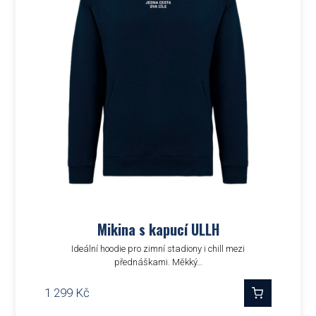
Mikina s kapucí ULLH
Ideální hoodie pro zimní stadiony i chill mezi
přednáškami. Měkký…
1 299
Kč