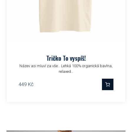
Tričko To vyspíš!
Název asi mluví za vše… Lehká 100% organická bavlna,
relaxed…
449
Kč