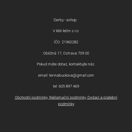
Derby - eshop:
V létě letím s.r.o.
IČO: 21963282
Oběžná 17, Ostrava 709 00
Pokud máte dotaz, kontaktujte nás:
email: terinabuckova@gmail.com
tel: 605 897 469
Obchodní podmínky, Reklamační podmínky, Dodací a platební
podmínky