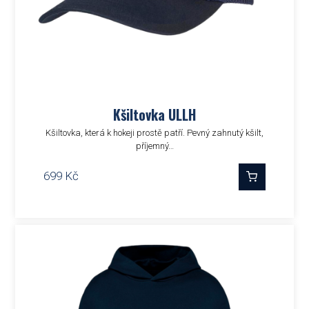
Kšiltovka ULLH
Kšiltovka, která k hokeji prostě patří. Pevný zahnutý kšilt,
příjemný…
699
Kč