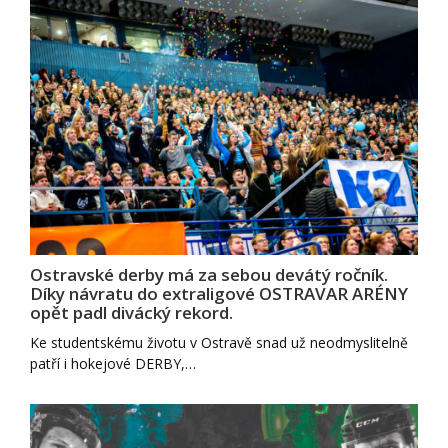
Ostravské derby má za sebou devátý ročník.
Díky návratu do extraligové OSTRAVAR ARÉNY
opět padl divácký rekord.
Ke studentskému životu v Ostravě snad už neodmyslitelně
patří i hokejové DERBY,…